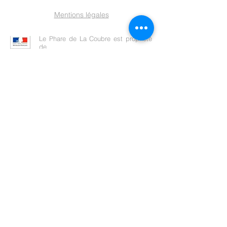
Mentions légales
Le Phare de La Coubre est propriété
de
l'Etat qui assure la conservation du
monument
et la signalisation maritime.
La Mairie de La Tremblade assure la
gestion du site du Phare de La
Coubre et de son musée.