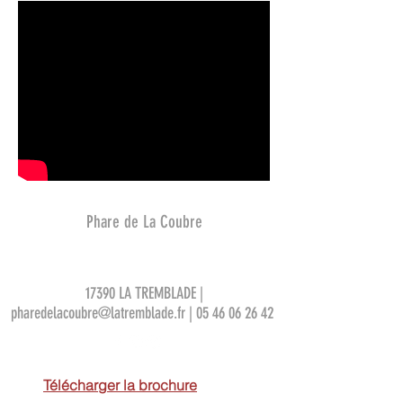
Phare de La Coubre
17390 LA TREMBLADE |
pharedelacoubre@latremblade.fr
|
05 46 06 26 42
Télécharger la brochure