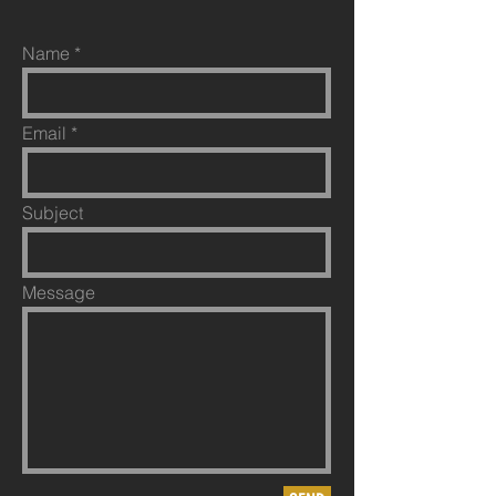
Name
Email
Subject
Message