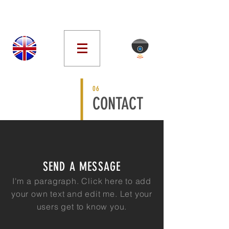
06
CONTACT
SEND A MESSAGE
I'm a paragraph. Click here to add
your own text and edit me. Let your
users get to know you.