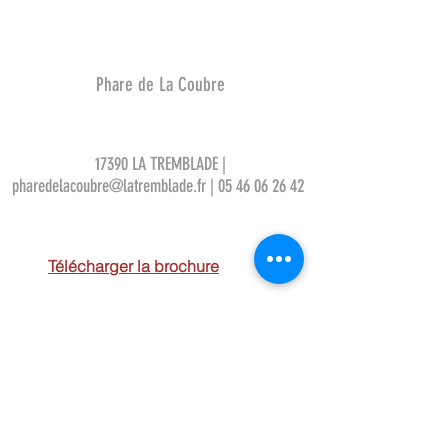
Phare de La Coubre
17390 LA TREMBLADE |
pharedelacoubre@latremblade.fr
|
05 46 06 26 42
Télécharger la brochure
Mentions légales
Le Phare de La Coubre est propriété
de
l'Etat qui assure la conservation du
monument
et la signalisation maritime.