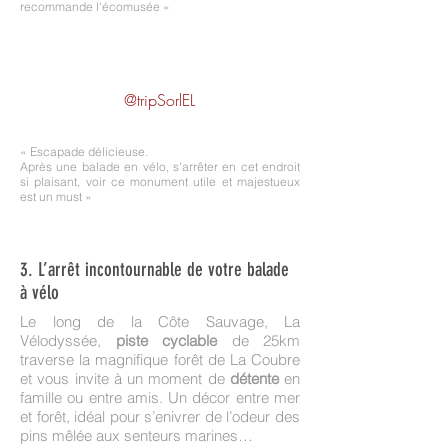
recommande l'écomusée »
@tripSorlEL
« Escapade délicieuse.
Après une balade en vélo, s'arrêter en cet endroit
si plaisant, voir ce monument utile et majestueux
est un must »
3. ​L’arrêt incontournable de votre balade
à vélo
Le long de la Côte Sauvage, La
Vélodyssée,
piste cyclable
de 25km
traverse la magnifique forêt de La Coubre
et vous invite à un moment de
détente
en
famille ou entre amis. Un décor entre mer
et forêt, idéal pour s’enivrer de l’odeur des
pins mêlée aux senteurs marines…