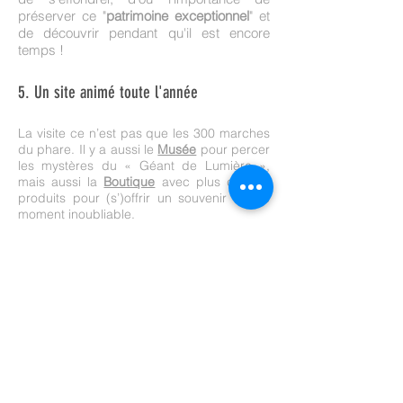
préserver ce "
patrimoine exceptionnel
" et
de découvrir pendant qu'il est encore
temps !
5. Un site animé toute l'année
La visite ce n’est pas que les 300 marches
du phare. Il y a aussi le
Musée
pour percer
les mystères du « Géant de Lumière »,
mais aussi la
Boutique
avec plus de 800
produits pour (s’)offrir un souvenir de ce
moment inoubliable.
D'avril à septembre, la
salle d'exposition
"Grand Vent"
vous invite à la découverte
d'artiste locaux.
Pour les plus gourmands,
un
Foodtruck
permet également de se
restaurer sur place.
​
Tout au long de l'année, de nombreuses
animations font vivre le "Gardien de La
Tremblade" :
Escape Game
,
chasse aux