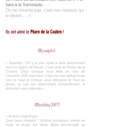
faire à la Tremblade.
On ne l’invente pas, c’est nos visiteurs qui
le disent… ;-)
Ils ont aimé le
Phare de la Coubre
!
@joetphil
« Superbe ! S'il y a une visite à faire absolument
dans la région de Royan, c'est celle du Phare de la
Coubre. Déjà lorsque vous êtes en bas de
l'escalier (300 marches) c'est une vue vertigineuse
vers le haut et lorsque vous atteignez le haut du
phare, la vue est absolument extraordinaire. A
découvrir sans attendre​ »
@bobby38TT
« Endroit magnifique.
Quel beau moment ! Endroit touristique même en
hiver, le phare fait rêver. Belle promenade, je