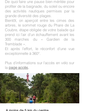
De quoi faire une pause bien méritée pour
profiter de la baignade, du soleil ou encore
des activités nautiques permises par la
grande diversité des plages.
Bientôt, on aperçoit entre les cimes des
arbres, le sommet rouge du Phare de La
Coubre, étape obligée de votre balade qui
prend ici l’air d’un échauffement avant les
300 marches du « Gardien de la
Tremblade ».
Et après l’effort, le réconfort d’une vue
exceptionnelle à 360°.
Plus d’informations sur l'accès en vélo sur
la
page accès
.
A moins de 5 km du centre